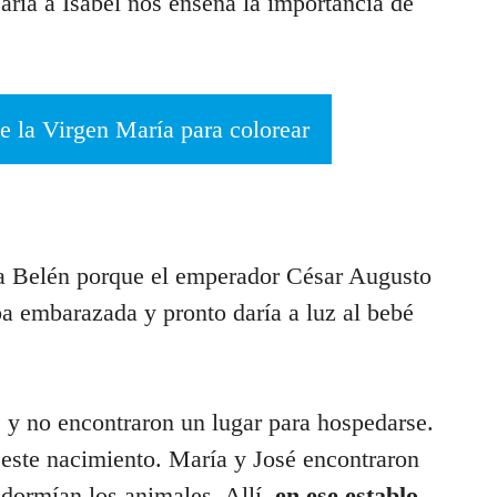
María a Isabel nos enseña la importancia de
e la Virgen María para colorear
 a Belén porque el emperador César Augusto
a embarazada y pronto daría a luz al bebé
e y no encontraron un lugar para hospedarse.
 este nacimiento. María y José encontraron
 dormían los animales. Allí,
en ese establo