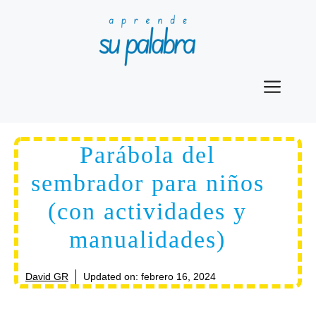
Saltar
al
contenido
Men
Parábola del
sembrador para niños
(con actividades y
manualidades)
David GR
Updated on:
febrero 16, 2024