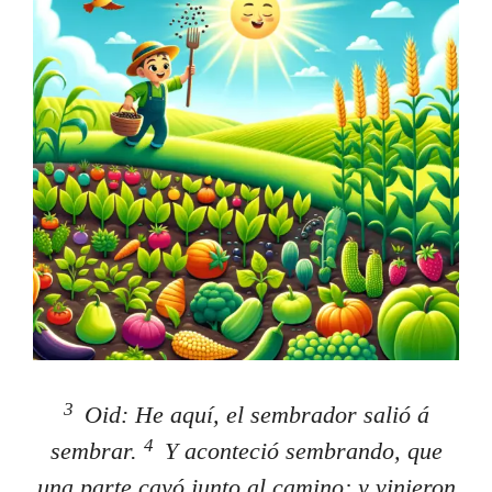
3
Oid: He aquí, el sembrador salió á
4
sembrar.
Y aconteció sembrando, que
una parte cayó junto al camino; y vinieron