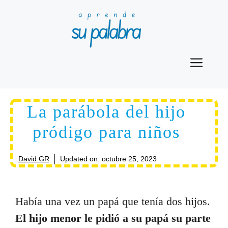
Saltar
al
contenido
Men
La parábola del hijo
pródigo para niños
David GR
Updated on:
octubre 25, 2023
Había una vez un papá que tenía dos hijos.
El hijo menor le pidió a su papá su parte