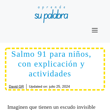
Saltar
al
contenido
Men
Salmo 91 para niños,
con explicación y
actividades
David GR
Updated on:
julio 25, 2024
Imaginen que tienen un escudo invisible