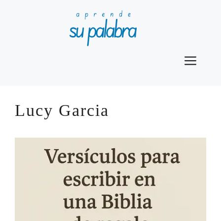
Saltar
al
contenido
Men
Lucy Garcia